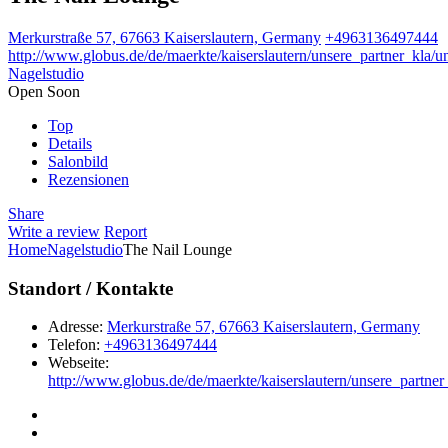
Merkurstraße 57, 67663 Kaiserslautern, Germany
+4963136497444
http://www.globus.de/de/maerkte/kaiserslautern/unsere_partner_kla/u
Nagelstudio
Open Soon
Top
Details
Salonbild
Rezensionen
Share
Write a review
Report
Home
Nagelstudio
The Nail Lounge
Standort / Kontakte
Adresse:
Merkurstraße 57, 67663 Kaiserslautern, Germany
Telefon:
+4963136497444
Webseite:
http://www.globus.de/de/maerkte/kaiserslautern/unsere_partner