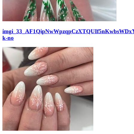
imgi_33_AF1QipNwWpzqpCzXTQUIf5nKwbsWDxY
k-no