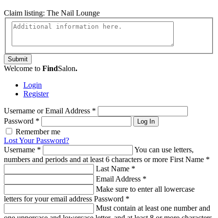
Claim listing:
The Nail Lounge
Submit
Welcome to
Find
Salon
.
Login
Register
Username or Email Address
*
Password
*
Log In
Remember me
Lost Your Password?
Username
*
You can use letters,
numbers and periods and at least 6 characters or more
First Name
*
Last Name
*
Email Address
*
Make sure to enter all lowercase
letters for your email address
Password
*
Must contain at least one number and
one uppercase and lowercase letter, and at least 8 or more characters