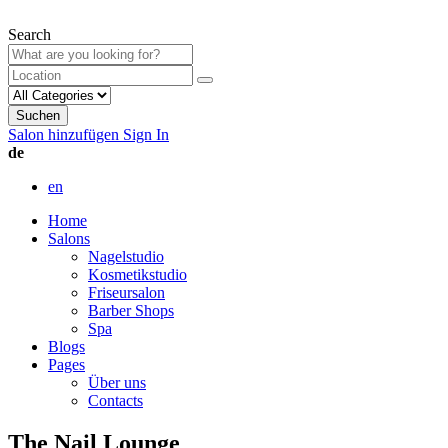
Search
Suchen
Salon hinzufügen
Sign In
de
en
Home
Salons
Nagelstudio
Kosmetikstudio
Friseursalon
Barber Shops
Spa
Blogs
Pages
Über uns
Contacts
The Nail Lounge