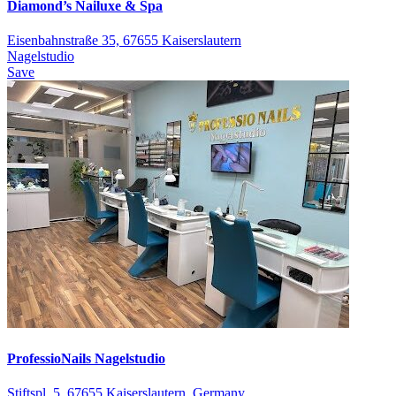
Diamond’s Nailuxe & Spa
Eisenbahnstraße 35, 67655 Kaiserslautern
Nagelstudio
Save
ProfessioNails Nagelstudio
Stiftspl. 5, 67655 Kaiserslautern, Germany