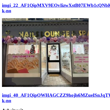
imgi_22_AF1QipMXV9EOvIizwXstB07EWb1cQNbK
k-no
imgi_40_AF1QipOWHAGCZZ9hojls6MZueISnJqT
k-no