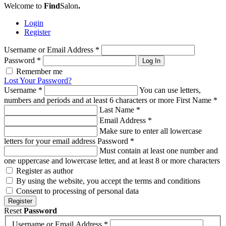
Welcome to
Find
Salon
.
Login
Register
Username or Email Address
*
Password
*
Log In
Remember me
Lost Your Password?
Username
*
You can use letters,
numbers and periods and at least 6 characters or more
First Name
*
Last Name
*
Email Address
*
Make sure to enter all lowercase
letters for your email address
Password
*
Must contain at least one number and
one uppercase and lowercase letter, and at least 8 or more characters
Register as author
By using the website, you accept the terms and conditions
Consent to processing of personal data
Register
Reset
Password
Username or Email Address
*