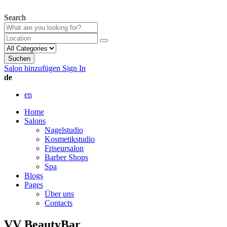
Search
Suchen
Salon hinzufügen
Sign In
de
en
Home
Salons
Nagelstudio
Kosmetikstudio
Friseursalon
Barber Shops
Spa
Blogs
Pages
Über uns
Contacts
VV BeautyBar