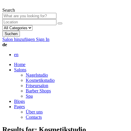
Search
Suchen
Salon hinzufügen
Sign In
de
en
Home
Salons
Nagelstudio
Kosmetikstudio
Friseursalon
Barber Shops
Spa
Blogs
Pages
Über uns
Contacts
Results for:
Kosmetikstudio