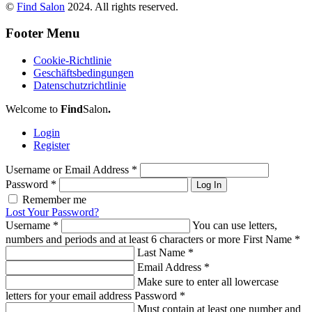
©
Find Salon
2024. All rights reserved.
Footer Menu
Cookie-Richtlinie
Geschäftsbedingungen
Datenschutzrichtlinie
Welcome to
Find
Salon
.
Login
Register
Username or Email Address
*
Password
*
Log In
Remember me
Lost Your Password?
Username
*
You can use letters,
numbers and periods and at least 6 characters or more
First Name
*
Last Name
*
Email Address
*
Make sure to enter all lowercase
letters for your email address
Password
*
Must contain at least one number and