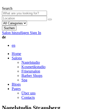
Search
Suchen
Salon hinzufügen
Sign In
de
en
Home
Salons
Nagelstudio
Kosmetikstudio
Friseursalon
Barber Shops
Spa
Blogs
Pages
Über uns
Contacts
Nagelstudio Strausberg