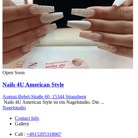
Open Soon
Nails 4U American Style
August-Bebel-Straße 60, 15344 Strausberg
Nails 4U American Style ist ein Nagelstudio. Die ...
Nagelstudio
Contact Info
Gallery
Call :
+4915205318067