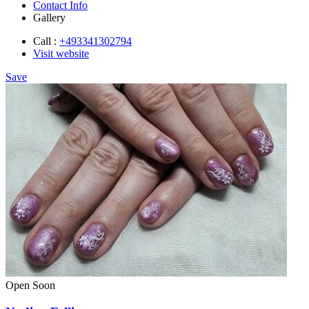
Contact Info
Gallery
Call :
+493341302794
Visit website
Save
Open Soon