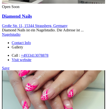
Open Soon
Diamond Nails
Große Str. 11, 15344 Strausberg, Germany
Diamond Nails ist ein Nagelstudio. Die Adresse ist ...
Nagelstudio
Contact Info
Gallery
Call :
+4933413078878
Visit website
Save