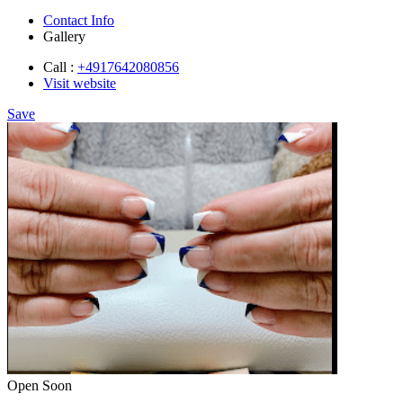
Contact Info
Gallery
Call :
+4917642080856
Visit website
Save
Open Soon