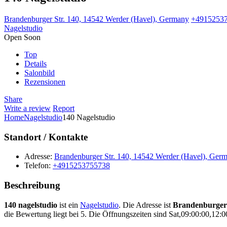
Brandenburger Str. 140, 14542 Werder (Havel), Germany
+4915253
Nagelstudio
Open Soon
Top
Details
Salonbild
Rezensionen
Share
Write a review
Report
Home
Nagelstudio
140 Nagelstudio
Standort / Kontakte
Adresse:
Brandenburger Str. 140, 14542 Werder (Havel), Ger
Telefon:
+4915253755738
Beschreibung
140 nagelstudio
ist ein
Nagelstudio
. Die Adresse ist
Brandenburger 
die Bewertung liegt bei 5. Die Öffnungszeiten sind Sat,09:00:00,12