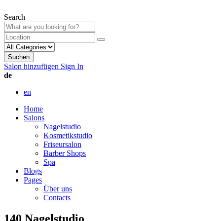
Search
Suchen
Salon hinzufügen
Sign In
de
en
Home
Salons
Nagelstudio
Kosmetikstudio
Friseursalon
Barber Shops
Spa
Blogs
Pages
Über uns
Contacts
140 Nagelstudio