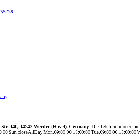
755738
many
Str. 140, 14542 Werder (Havel), Germany
. Die Telefonnummer lau
:00:00|Sun,closeAllDay|Mon,09:00:00,18:00:00|Tue,09:00:00,18:00:00|