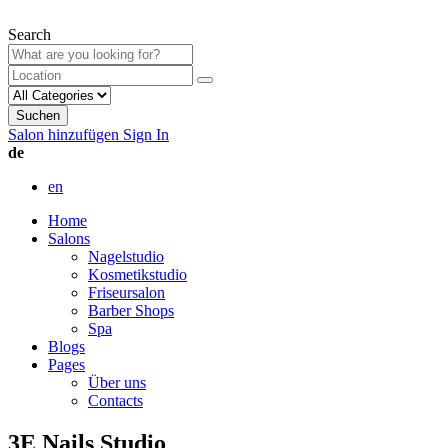
Search
Suchen
Salon hinzufügen
Sign In
de
en
Home
Salons
Nagelstudio
Kosmetikstudio
Friseursalon
Barber Shops
Spa
Blogs
Pages
Über uns
Contacts
3E Nails Studio