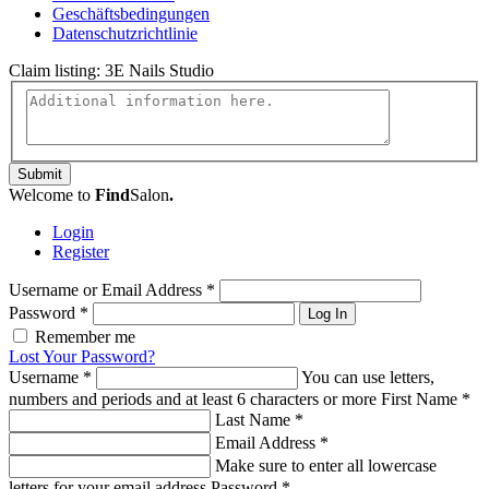
Geschäftsbedingungen
Datenschutzrichtlinie
Claim listing:
3E Nails Studio
Submit
Welcome to
Find
Salon
.
Login
Register
Username or Email Address
*
Password
*
Log In
Remember me
Lost Your Password?
Username
*
You can use letters,
numbers and periods and at least 6 characters or more
First Name
*
Last Name
*
Email Address
*
Make sure to enter all lowercase
letters for your email address
Password
*