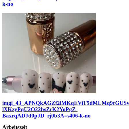
k-no
imgi_43_APNQkAGZf2lMKqEViT5dMLMq9rGUSv
lXKzyPqU2O22bsZrK2YoPgZ-
BaxrqADJd0pJD_rj0b3A=s406-k-no
Arbeitszeit