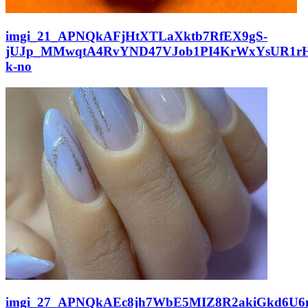
imgi_21_APNQkAFjHtXTLaXktb7RfEX9gS-
jUJp_MMwqtA4RvYND47VJob1PI4KrWxYsUR1rH
k-no
imgi_27_APNQkAEc8jh7WbE5MIZ8R2akiGkd6U6