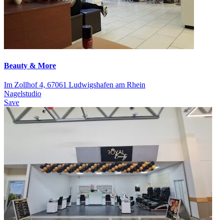
Beauty & More
Im Zollhof 4, 67061 Ludwigshafen am Rhein
Nagelstudio
Save