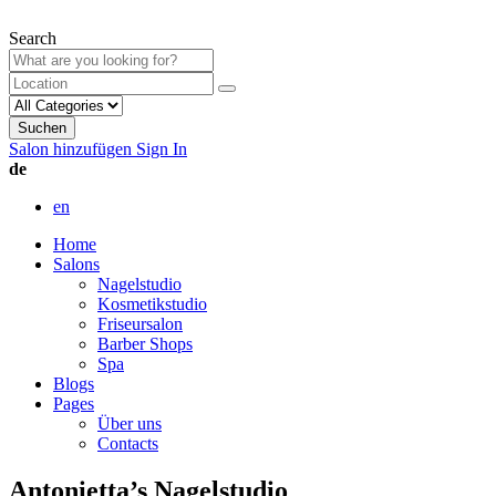
Search
Suchen
Salon hinzufügen
Sign In
de
en
Home
Salons
Nagelstudio
Kosmetikstudio
Friseursalon
Barber Shops
Spa
Blogs
Pages
Über uns
Contacts
Antonietta’s Nagelstudio