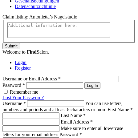
Geschäftsbedingungen
Datenschutzrichtlinie
Claim listing:
Antonietta’s Nagelstudio
Submit
Welcome to
Find
Salon
.
Login
Register
Username or Email Address
*
Password
*
Log In
Remember me
Lost Your Password?
Username
*
You can use letters,
numbers and periods and at least 6 characters or more
First Name
*
Last Name
*
Email Address
*
Make sure to enter all lowercase
letters for your email address
Password
*