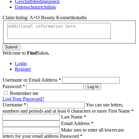
Geschäftsbedingungen
Datenschutzrichtlinie
Claim listing:
A+O Beauty Kosmetikstudio
Submit
Welcome to
Find
Salon
.
Login
Register
Username or Email Address
*
Password
*
Log In
Remember me
Lost Your Password?
Username
*
You can use letters,
numbers and periods and at least 6 characters or more
First Name
*
Last Name
*
Email Address
*
Make sure to enter all lowercase
letters for your email address
Password
*