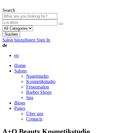
Search
Suchen
Salon hinzufügen
Sign In
de
en
Home
Salons
Nagelstudio
Kosmetikstudio
Friseursalon
Barber Shops
Spa
Blogs
Pages
Über uns
Contacts
A+O Beauty Kosmetikstudio