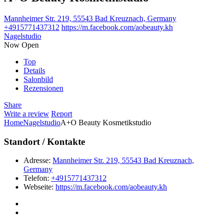
Mannheimer Str. 219, 55543 Bad Kreuznach, Germany
+4915771437312
https://m.facebook.com/aobeauty.kh
Nagelstudio
Now Open
Top
Details
Salonbild
Rezensionen
Share
Write a review
Report
Home
Nagelstudio
A+O Beauty Kosmetikstudio
Standort / Kontakte
Adresse:
Mannheimer Str. 219, 55543 Bad Kreuznach,
Germany
Telefon:
+4915771437312
Webseite:
https://m.facebook.com/aobeauty.kh