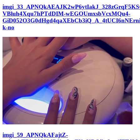
imgi_33_APNQkAEAJK2wP6ytIakJ_328zGrqF5KS
VBluh4Xqu7hPTdDIM-wEGOUmxsbVcxMQu4-
GiD052O3G0dHgd4qaXEbCb3iQ_A_4tUCI6nNErn
k-no
imgi_59_APNQkAFajtZ-