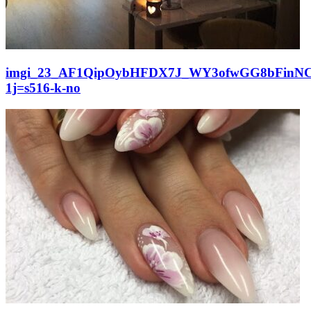
imgi_23_AF1QipOybHFDX7J_WY3ofwGG8bFinN
1j=s516-k-no