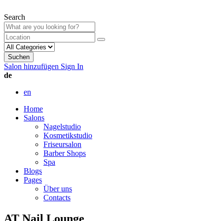
Search
Suchen
Salon hinzufügen
Sign In
de
en
Home
Salons
Nagelstudio
Kosmetikstudio
Friseursalon
Barber Shops
Spa
Blogs
Pages
Über uns
Contacts
AT Nail Lounge