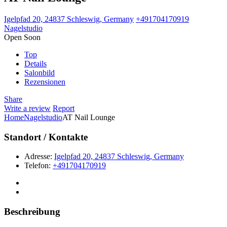
Igelpfad 20, 24837 Schleswig, Germany
+491704170919
Nagelstudio
Open Soon
Top
Details
Salonbild
Rezensionen
Share
Write a review
Report
Home
Nagelstudio
AT Nail Lounge
Standort / Kontakte
Adresse:
Igelpfad 20, 24837 Schleswig, Germany
Telefon:
+491704170919
Beschreibung