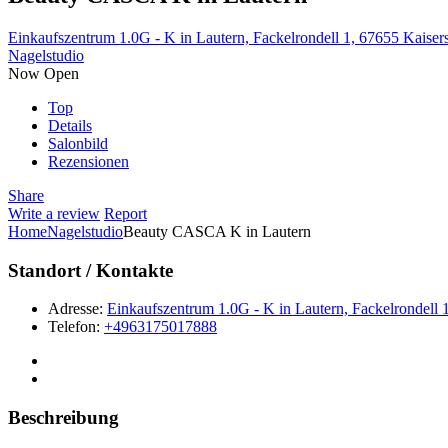
Einkaufszentrum 1.0G - K in Lautern, Fackelrondell 1, 67655 Kaiser
Nagelstudio
Now Open
Top
Details
Salonbild
Rezensionen
Share
Write a review
Report
Home
Nagelstudio
Beauty CASCA K in Lautern
Standort / Kontakte
Adresse:
Einkaufszentrum 1.0G - K in Lautern, Fackelrondell 
Telefon:
+4963175017888
Beschreibung