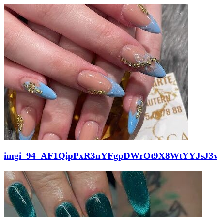
imgi_94_AF1QipPxR3nYFgpDWrOt9X8WtYYJsJ3w