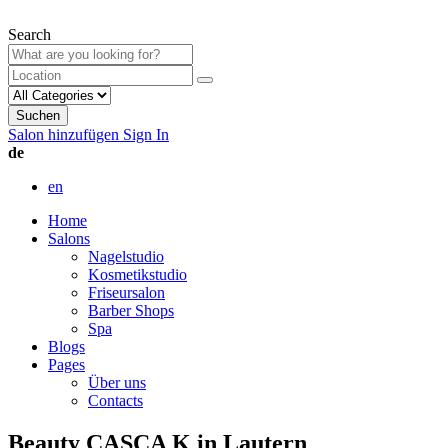
Search
Suchen
Salon hinzufügen
Sign In
de
en
Home
Salons
Nagelstudio
Kosmetikstudio
Friseursalon
Barber Shops
Spa
Blogs
Pages
Über uns
Contacts
Beauty CASCA K in Lautern