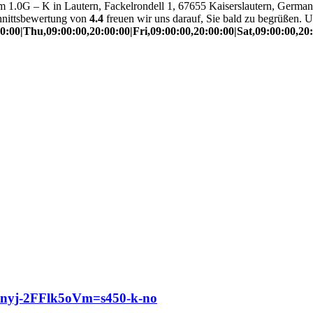
m 1.0G – K in Lautern, Fackelrondell 1, 67655 Kaiserslautern, Germa
hnittsbewertung von
4.4
freuen wir uns darauf, Sie bald zu begrüßen. U
:00|Thu,09:00:00,20:00:00|Fri,09:00:00,20:00:00|Sat,09:00:00,20
j-2FFlk5oVm=s450-k-no