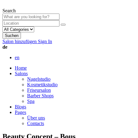
Search
Suchen
Salon hinzufügen
Sign In
de
en
Home
Salons
Nagelstudio
Kosmetikstudio
Friseursalon
Barber Shops
Spa
Blogs
Pages
Über uns
Contacts
Beauty Concept – Bous