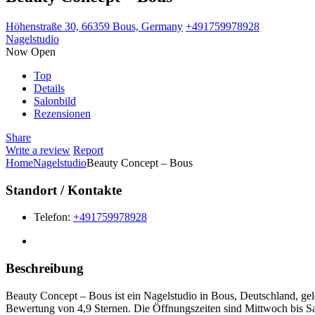
Höhenstraße 30, 66359 Bous, Germany
+491759978928
Nagelstudio
Now Open
Top
Details
Salonbild
Rezensionen
Share
Write a review
Report
Home
Nagelstudio
Beauty Concept – Bous
Standort / Kontakte
Telefon:
+491759978928
Beschreibung
Beauty Concept – Bous ist ein Nagelstudio in Bous, Deutschland, ge
Bewertung von 4,9 Sternen. Die Öffnungszeiten sind Mittwoch bis Sa