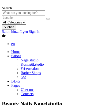
Search
Suchen
Salon hinzufügen
Sign In
de
en
Home
Salons
Nagelstudio
Kosmetikstudio
Friseursalon
Barber Shops
Spa
Blogs
Pages
Über uns
Contacts
Beauty Nails Nagelstudio