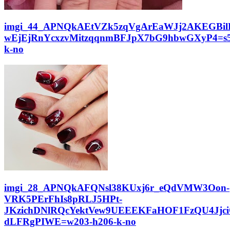
imgi_44_APNQkAEtVZk5zqVgArEaWJj2AKEGBi
wEjEjRnYcxzvMitzqqnmBFJpX7bG9hbwGXyP4=s5
k-no
imgi_28_APNQkAFQNsl38KUxj6r_eQdVMW3Oon-
VRK5PErFhIs8pRLJ5HPt-
JKzichDNlRQcYektVew9UEEEKFaHOF1FzQU4Jjc
dLFRgPIWE=w203-h206-k-no