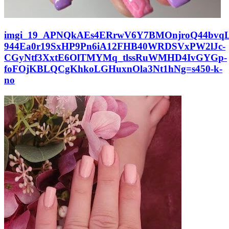
imgi_19_APNQkAEs4ERrwV6Y7BMOnjroQ44bvqL
944Ea0r19SxHP9Pn6iA12FHB40WRDSVxPW2lJc-
CGyNtf3XxtE6OlTMYMq_tlssRuWMHD4IvGYGp-
foFOjKBLQCgKhkoLGHuxnOla3Nt1hNg=s450-k-
no