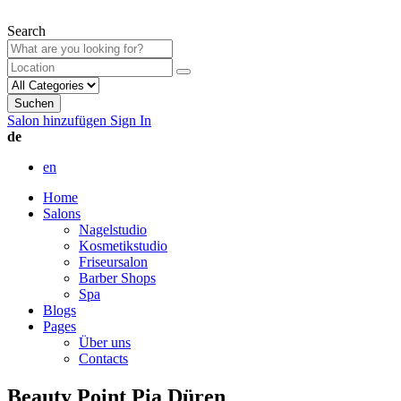
Search
Suchen
Salon hinzufügen
Sign In
de
en
Home
Salons
Nagelstudio
Kosmetikstudio
Friseursalon
Barber Shops
Spa
Blogs
Pages
Über uns
Contacts
Beauty Point Pia Düren