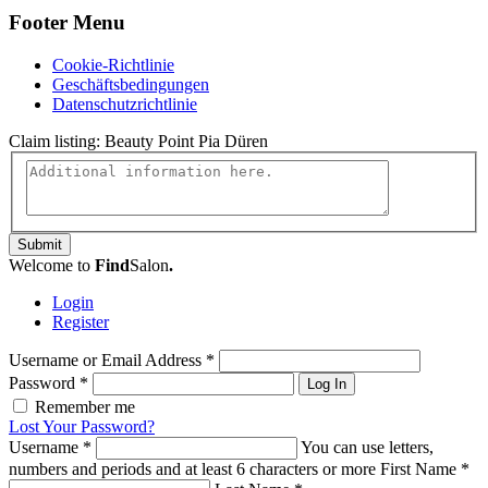
Footer Menu
Cookie-Richtlinie
Geschäftsbedingungen
Datenschutzrichtlinie
Claim listing:
Beauty Point Pia Düren
Submit
Welcome to
Find
Salon
.
Login
Register
Username or Email Address
*
Password
*
Log In
Remember me
Lost Your Password?
Username
*
You can use letters,
numbers and periods and at least 6 characters or more
First Name
*