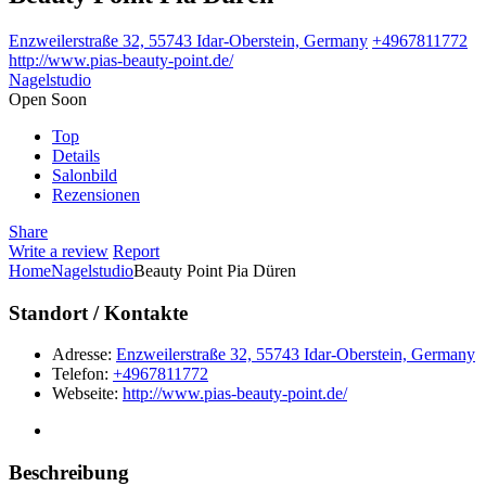
Enzweilerstraße 32, 55743 Idar-Oberstein, Germany
+4967811772
http://www.pias-beauty-point.de/
Nagelstudio
Open Soon
Top
Details
Salonbild
Rezensionen
Share
Write a review
Report
Home
Nagelstudio
Beauty Point Pia Düren
Standort / Kontakte
Adresse:
Enzweilerstraße 32, 55743 Idar-Oberstein, Germany
Telefon:
+4967811772
Webseite:
http://www.pias-beauty-point.de/
Beschreibung