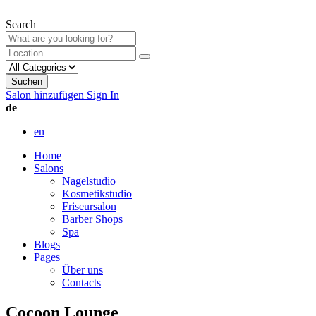
Search
Suchen
Salon hinzufügen
Sign In
de
en
Home
Salons
Nagelstudio
Kosmetikstudio
Friseursalon
Barber Shops
Spa
Blogs
Pages
Über uns
Contacts
Cocoon Lounge