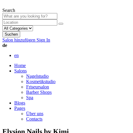
Search
Suchen
Salon hinzufügen
Sign In
de
en
Home
Salons
Nagelstudio
Kosmetikstudio
Friseursalon
Barber Shops
Spa
Blogs
Pages
Über uns
Contacts
Elysion Nails by Kimi