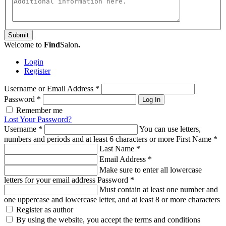
Submit
Welcome to
Find
Salon
.
Login
Register
Username or Email Address
*
Password
*
Log In
Remember me
Lost Your Password?
Username
*
You can use letters,
numbers and periods and at least 6 characters or more
First Name
*
Last Name
*
Email Address
*
Make sure to enter all lowercase
letters for your email address
Password
*
Must contain at least one number and
one uppercase and lowercase letter, and at least 8 or more characters
Register as author
By using the website, you accept the terms and conditions