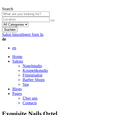
Search
Suchen
Salon hinzufügen
Sign In
de
en
Home
Salons
Nagelstudio
Kosmetikstudio
Friseursalon
Barber Shops
Spa
Blogs
Pages
Über uns
Contacts
Exquisite Nails Ortel