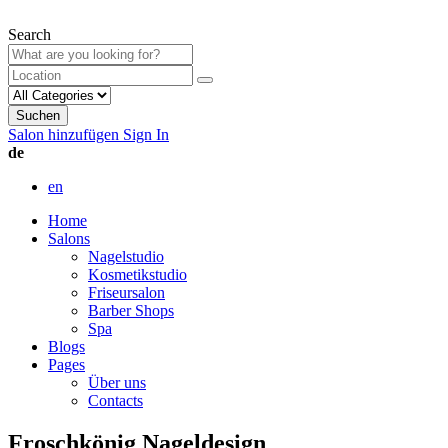
Search
Suchen
Salon hinzufügen
Sign In
de
en
Home
Salons
Nagelstudio
Kosmetikstudio
Friseursalon
Barber Shops
Spa
Blogs
Pages
Über uns
Contacts
Froschkönig Nageldesign