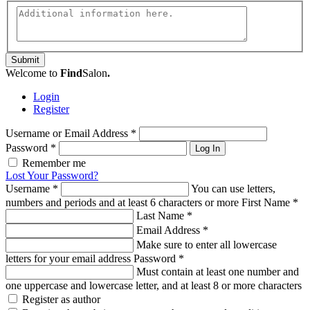
Submit
Welcome to
Find
Salon
.
Login
Register
Username or Email Address
*
Password
*
Log In
Remember me
Lost Your Password?
Username
*
You can use letters,
numbers and periods and at least 6 characters or more
First Name
*
Last Name
*
Email Address
*
Make sure to enter all lowercase
letters for your email address
Password
*
Must contain at least one number and
one uppercase and lowercase letter, and at least 8 or more characters
Register as author