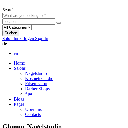
Search
Suchen
Salon hinzufügen
Sign In
de
en
Home
Salons
Nagelstudio
Kosmetikstudio
Friseursalon
Barber Shops
Spa
Blogs
Pages
Über uns
Contacts
Glamor Nagelstudio