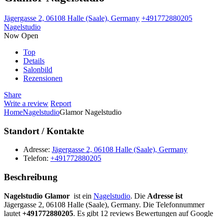
Jägergasse 2, 06108 Halle (Saale), Germany
+491772880205
Nagelstudio
Now Open
Top
Details
Salonbild
Rezensionen
Share
Write a review
Report
Home
Nagelstudio
Glamor Nagelstudio
Standort / Kontakte
Adresse:
Jägergasse 2, 06108 Halle (Saale), Germany
Telefon:
+491772880205
Beschreibung
Nagelstudio Glamor
ist ein
Nagelstudio
. Die
Adresse ist
Jägergasse 2, 06108 Halle (Saale), Germany. Die Telefonnummer
lautet
+491772880205
. Es gibt 12 reviews Bewertungen auf Google