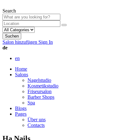
Search
Suchen
Salon hinzufügen
Sign In
de
en
Home
Salons
Nagelstudio
Kosmetikstudio
Friseursalon
Barber Shops
Spa
Blogs
Pages
Über uns
Contacts
Ha Nails