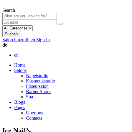
Search
Suchen
Salon hinzufügen
Sign In
de
en
Home
Salons
Nagelstudio
Kosmetikstudio
Friseursalon
Barber Shops
Spa
Blogs
Pages
Über uns
Contacts
Ice Nail’s