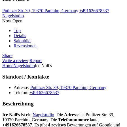
Putlitzer Str. 39, 19370 Parchim, Germany
+491626678537
Nagelstudio
Now Open
Top
Details
Salonbild
Rezensionen
Share
Write a review
Report
Home
Nagelstudio
Ice Nail’s
Standort / Kontakte
Adresse:
Putlitzer Str. 39, 19370 Parchim, Germany
Telefon:
+491626678537
Beschreibung
Ice Nail’s
ist ein
Nagelstudio
. Die
Adresse
ist Putlitzer Str. 39,
19370 Parchim, Germany. Die
Telefonnummer
lautet
+491626678537
. Es gibt
4 reviews
Bewertungen auf Google und