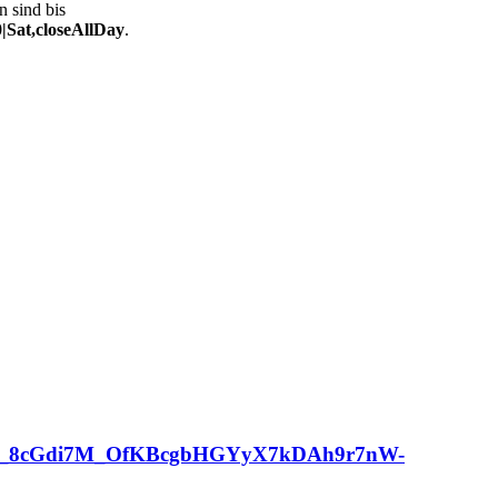
n sind bis
|Sat,closeAllDay
.
8cGdi7M_OfKBcgbHGYyX7kDAh9r7nW-