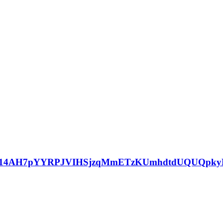
114AH7pYYRPJVIHSjzqMmETzKUmhdtdUQUQpkyE4