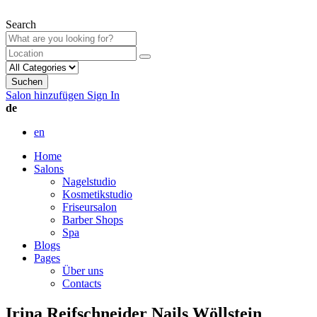
Search
Suchen
Salon hinzufügen
Sign In
de
en
Home
Salons
Nagelstudio
Kosmetikstudio
Friseursalon
Barber Shops
Spa
Blogs
Pages
Über uns
Contacts
Irina Reifschneider Nails Wöllstein