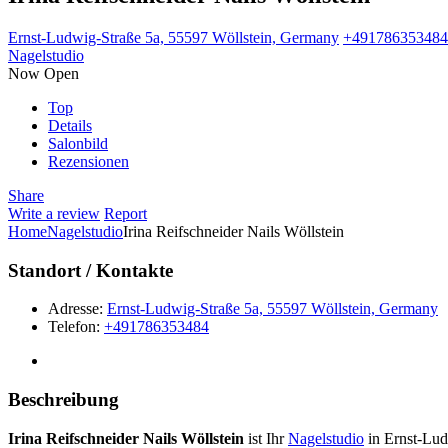
Ernst-Ludwig-Straße 5a, 55597 Wöllstein, Germany
+491786353484
Nagelstudio
Now Open
Top
Details
Salonbild
Rezensionen
Share
Write a review
Report
Home
Nagelstudio
Irina Reifschneider Nails Wöllstein
Standort / Kontakte
Adresse:
Ernst-Ludwig-Straße 5a, 55597 Wöllstein, Germany
Telefon:
+491786353484
Beschreibung
Irina Reifschneider Nails Wöllstein
ist Ihr
Nagelstudio
in Ernst-Lud