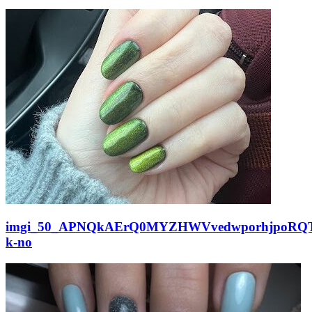
imgi_50_APNQkAErQ0MYZHWVvedwporhjpoRQT
k-no