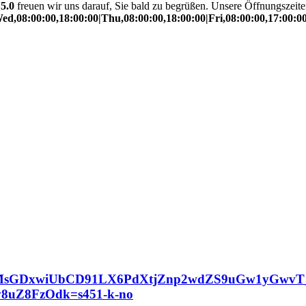
n
5.0
freuen wir uns darauf, Sie bald zu begrüßen. Unsere Öffnungszeite
d,08:00:00,18:00:00|Thu,08:00:00,18:00:00|Fri,08:00:00,17:00:00
GDxwiUbCD91LX6PdXtjZnp2wdZS9uGw1yGwvT_
8uZ8FzOdk=s451-k-no