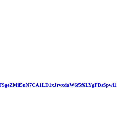
SgeZMii5nN7CA1LD1xJrvxdaW6f5f6LYgFDsSpwl