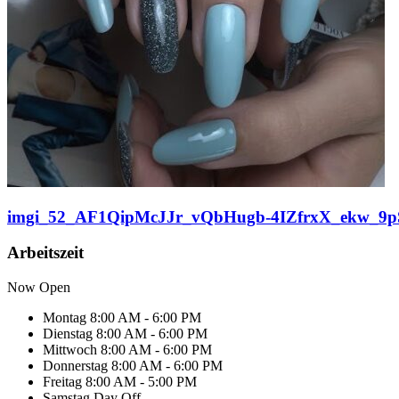
imgi_52_AF1QipMcJJr_vQbHugb-4IZfrxX_ekw_9p
Arbeitszeit
Now Open
Montag
8:00 AM - 6:00 PM
Dienstag
8:00 AM - 6:00 PM
Mittwoch
8:00 AM - 6:00 PM
Donnerstag
8:00 AM - 6:00 PM
Freitag
8:00 AM - 5:00 PM
Samstag
Day Off