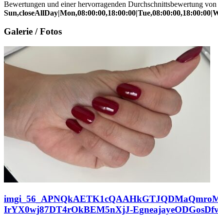
Bewertungen und einer hervorragenden Durchschnittsbewertung vo
Sun,closeAllDay|Mon,08:00:00,18:00:00|Tue,08:00:00,18:00:00|We
Galerie / Fotos
imgi_56_APNQkAETK1cQAAHkGTJQDMaQmroMs
IrYX0wj87DT4rOkBEM5nXjJ-EgneajayeODGosDfv