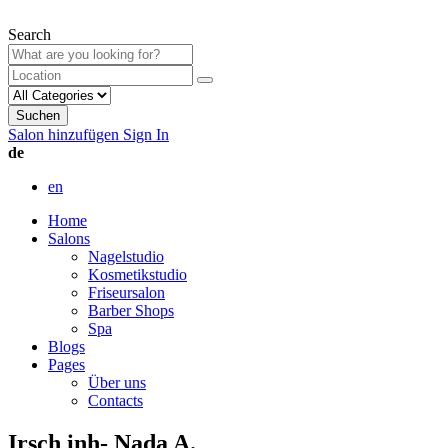
Search
Suchen
Salon hinzufügen
Sign In
de
en
Home
Salons
Nagelstudio
Kosmetikstudio
Friseursalon
Barber Shops
Spa
Blogs
Pages
Über uns
Contacts
Irsch inh- Nada A.