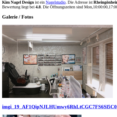
Kim Nagel Design
ist ein
Nagelstudio
. Die Adresse ist
Rheingönheim
Bewertung liegt bei
4.8
. Die Öffnungszeiten sind Mon,10:00:00,17:0
Galerie / Fotos
imgi_19_AF1QipNJLHUmwy6RhLtCGC7FS6Sl5C0O