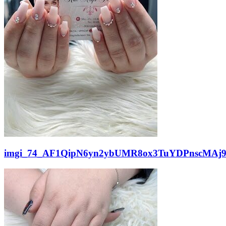
imgi_74_AF1QipN6yn2ybUMR8ox3TuYDPnscMAj99