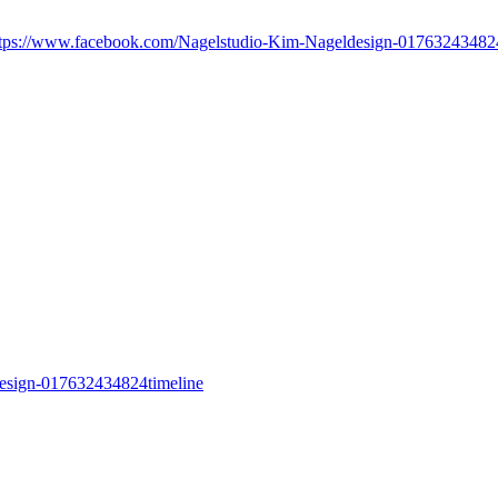
ttps://www.facebook.com/Nagelstudio-Kim-Nageldesign-017632434824
esign-017632434824timeline