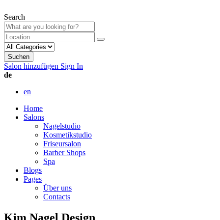
Search
Suchen
Salon hinzufügen
Sign In
de
en
Home
Salons
Nagelstudio
Kosmetikstudio
Friseursalon
Barber Shops
Spa
Blogs
Pages
Über uns
Contacts
Kim Nagel Design