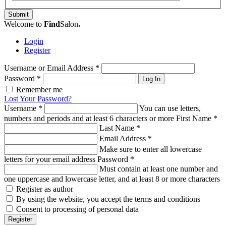
Submit
Welcome to
Find
Salon
.
Login
Register
Username or Email Address
*
Password
*
Log In
Remember me
Lost Your Password?
Username
*
You can use letters,
numbers and periods and at least 6 characters or more
First Name
*
Last Name
*
Email Address
*
Make sure to enter all lowercase
letters for your email address
Password
*
Must contain at least one number and
one uppercase and lowercase letter, and at least 8 or more characters
Register as author
By using the website, you accept the terms and conditions
Consent to processing of personal data
Register