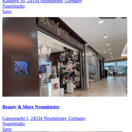
Kuhberg 16, 24534 Neumünster, Germany
Nagelstudio
Save
Beauty & More Neumünster
Gänsemarkt 1, 24534 Neumünster, Germany
Nagelstudio
Save