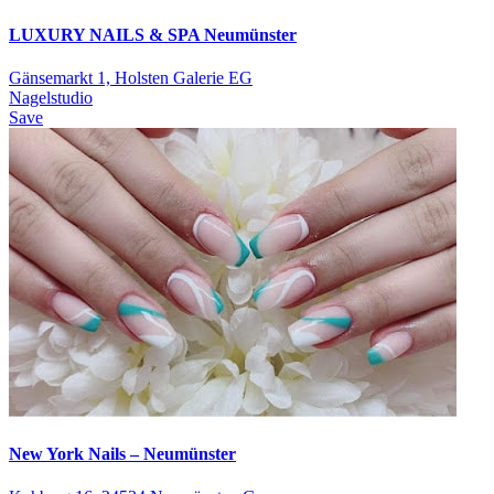
LUXURY NAILS & SPA Neumünster
Gänsemarkt 1, Holsten Galerie EG
Nagelstudio
Save
New York Nails – Neumünster