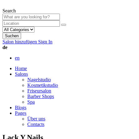
Search
Suchen
Salon hinzufügen
Sign In
de
en
Home
Salons
Nagelstudio
Kosmetikstudio
Friseursalon
Barber Shops
Spa
Blogs
Pages
Über uns
Contacts
Lack Y Nails