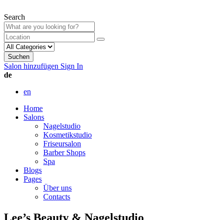
Search
Suchen
Salon hinzufügen
Sign In
de
en
Home
Salons
Nagelstudio
Kosmetikstudio
Friseursalon
Barber Shops
Spa
Blogs
Pages
Über uns
Contacts
Lee’s Beauty & Nagelstudio