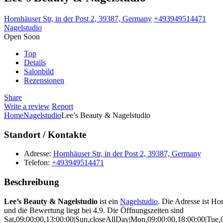
Hornhäuser Str, in der Post 2, 39387, Germany
+493949514471
Nagelstudio
Open Soon
Top
Details
Salonbild
Rezensionen
Share
Write a review
Report
Home
Nagelstudio
Lee’s Beauty & Nagelstudio
Standort / Kontakte
Adresse:
Hornhäuser Str, in der Post 2, 39387, Germany
Telefon:
+493949514471
Beschreibung
Lee’s Beauty & Nagelstudio
ist ein
Nagelstudio
. Die Adresse ist Ho
und die Bewertung liegt bei 4.9. Die Öffnungszeiten sind
Sat,09:00:00,13:00:00|Sun,closeAllDay|Mon,09:00:00,18:00:00|Tue,0