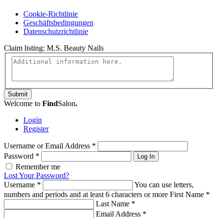
Cookie-Richtlinie
Geschäftsbedingungen
Datenschutzrichtlinie
Claim listing:
M.S. Beauty Nails
Submit
Welcome to
Find
Salon
.
Login
Register
Username or Email Address
*
Password
*
Log In
Remember me
Lost Your Password?
Username
*
You can use letters,
numbers and periods and at least 6 characters or more
First Name
*
Last Name
*
Email Address
*