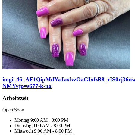
imgi_46_AF1QipMdYaJaxlzzOaGIxfzB8_rIS0rj36nw
NMYvjp=s677-k-no
Arbeitszeit
Open Soon
Montag
9:00 AM - 8:00 PM
Dienstag
9:00 AM - 8:00 PM
Mittwoch
9:00 AM - 8:00 PM