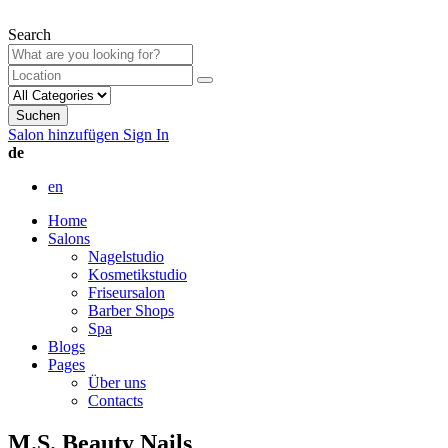
Search
Suchen
Salon hinzufügen
Sign In
de
en
Home
Salons
Nagelstudio
Kosmetikstudio
Friseursalon
Barber Shops
Spa
Blogs
Pages
Über uns
Contacts
M.S. Beauty Nails