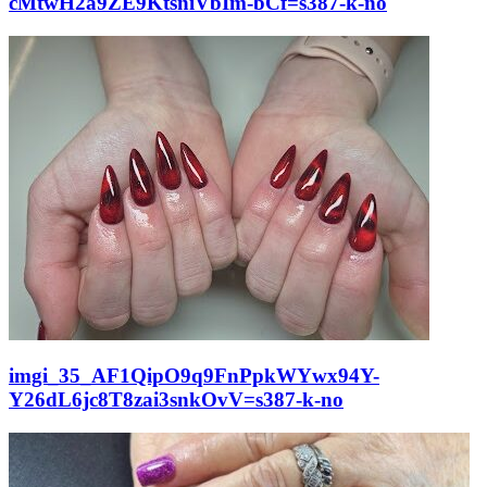
cMtwH2a9ZE9KtsniVbIm-bCf=s387-k-no
imgi_35_AF1QipO9q9FnPpkWYwx94Y-
Y26dL6jc8T8zai3snkOvV=s387-k-no