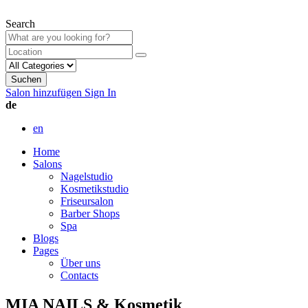
Search
Suchen
Salon hinzufügen
Sign In
de
en
Home
Salons
Nagelstudio
Kosmetikstudio
Friseursalon
Barber Shops
Spa
Blogs
Pages
Über uns
Contacts
MIA NAILS & Kosmetik