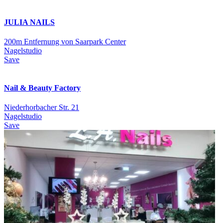
JULIA NAILS
200m Entfernung von Saarpark Center
Nagelstudio
Save
Nail & Beauty Factory
Niederhorbacher Str. 21
Nagelstudio
Save