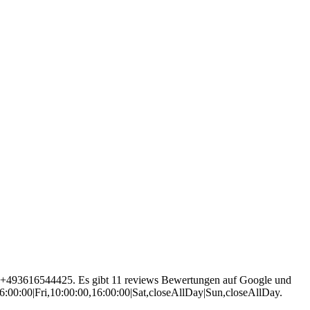
tet +493616544425. Es gibt 11 reviews Bewertungen auf Google und
6:00:00|Fri,10:00:00,16:00:00|Sat,closeAllDay|Sun,closeAllDay.