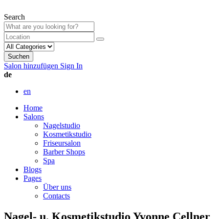
Search
Suchen
Salon hinzufügen
Sign In
de
en
Home
Salons
Nagelstudio
Kosmetikstudio
Friseursalon
Barber Shops
Spa
Blogs
Pages
Über uns
Contacts
Nagel- u. Kosmetikstudio Yvonne Cellner