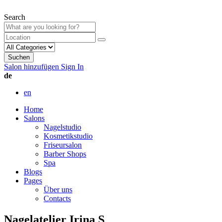
Search
Suchen
Salon hinzufügen
Sign In
de
en
Home
Salons
Nagelstudio
Kosmetikstudio
Friseursalon
Barber Shops
Spa
Blogs
Pages
Über uns
Contacts
Nagelatelier Irina S