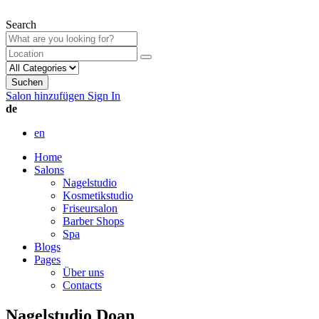
Search
Suchen
Salon hinzufügen
Sign In
de
en
Home
Salons
Nagelstudio
Kosmetikstudio
Friseursalon
Barber Shops
Spa
Blogs
Pages
Über uns
Contacts
Nagelstudio Doan