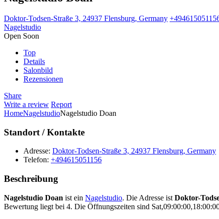
Doktor-Todsen-Straße 3, 24937 Flensburg, Germany
+49461505115
Nagelstudio
Open Soon
Top
Details
Salonbild
Rezensionen
Share
Write a review
Report
Home
Nagelstudio
Nagelstudio Doan
Standort / Kontakte
Adresse:
Doktor-Todsen-Straße 3, 24937 Flensburg, Germany
Telefon:
+494615051156
Beschreibung
Nagelstudio Doan
ist ein
Nagelstudio
. Die Adresse ist
Doktor-Todse
Bewertung liegt bei 4. Die Öffnungszeiten sind Sat,09:00:00,18:00: