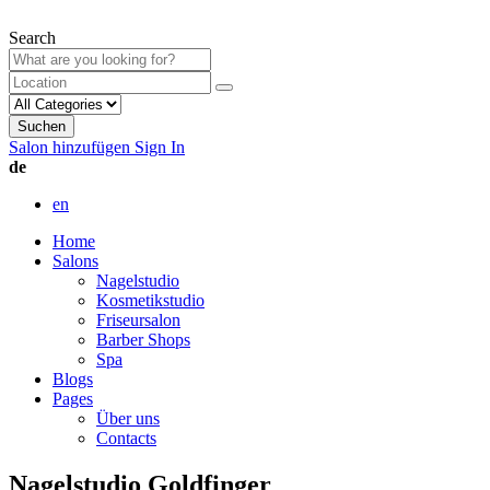
Search
Suchen
Salon hinzufügen
Sign In
de
en
Home
Salons
Nagelstudio
Kosmetikstudio
Friseursalon
Barber Shops
Spa
Blogs
Pages
Über uns
Contacts
Nagelstudio Goldfinger