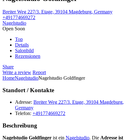
Breiter Weg 227/3. Etage, 39104 Magdeburg, Germany
+491774669272
Nagelstudio
Open Soon
Top
Details
Salonbild
Rezensionen
Share
Write a review
Report
Home
Nagelstudio
Nagelstudio Goldfinger
Standort / Kontakte
Adresse:
Breiter Weg 227/3. Etage, 39104 Magdeburg,
Germany
Telefon:
+491774669272
Beschreibung
Nagelstudio Goldfinger
ist ein
Nagelstudio
. Die
Adresse ist