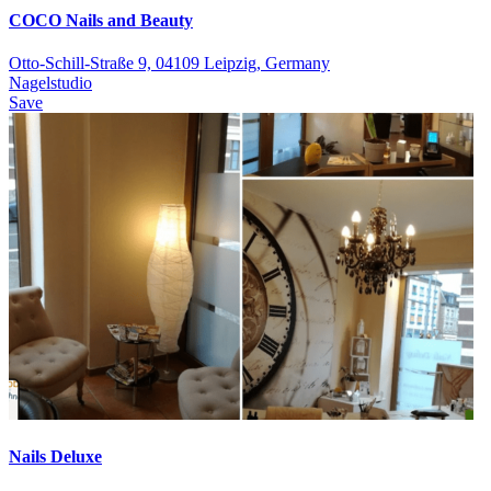
COCO Nails and Beauty
Otto-Schill-Straße 9, 04109 Leipzig, Germany
Nagelstudio
Save
Nails Deluxe