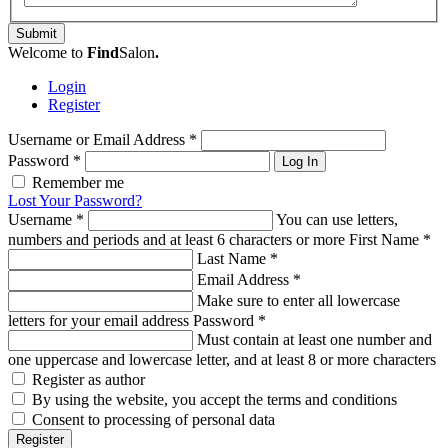
Submit
Welcome to
Find
Salon
.
Login
Register
Username or Email Address
*
Password
*
Log In
Remember me
Lost Your Password?
Username
*
You can use letters,
numbers and periods and at least 6 characters or more
First Name
*
Last Name
*
Email Address
*
Make sure to enter all lowercase
letters for your email address
Password
*
Must contain at least one number and
one uppercase and lowercase letter, and at least 8 or more characters
Register as author
By using the website, you accept the terms and conditions
Consent to processing of personal data
Register