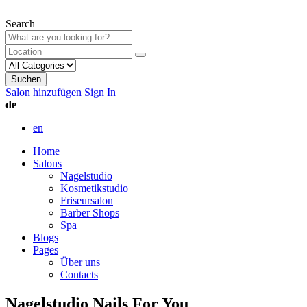
Search
Suchen
Salon hinzufügen
Sign In
de
en
Home
Salons
Nagelstudio
Kosmetikstudio
Friseursalon
Barber Shops
Spa
Blogs
Pages
Über uns
Contacts
Nagelstudio Nails For You