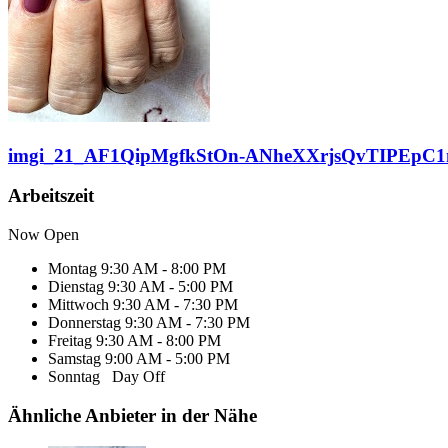
imgi_21_AF1QipMgfkStOn-ANheXXrjsQvTIPEpC1
Arbeitszeit
Now Open
Montag
9:30 AM - 8:00 PM
Dienstag
9:30 AM - 5:00 PM
Mittwoch
9:30 AM - 7:30 PM
Donnerstag
9:30 AM - 7:30 PM
Freitag
9:30 AM - 8:00 PM
Samstag
9:00 AM - 5:00 PM
Sonntag
Day Off
Ähnliche Anbieter in der Nähe