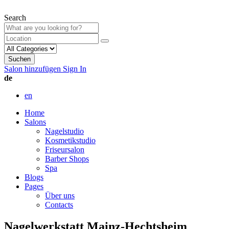
Search
Suchen
Salon hinzufügen
Sign In
de
en
Home
Salons
Nagelstudio
Kosmetikstudio
Friseursalon
Barber Shops
Spa
Blogs
Pages
Über uns
Contacts
Nagelwerkstatt Mainz-Hechtsheim