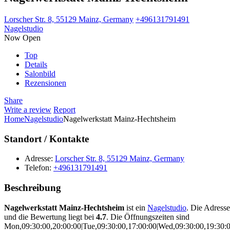
Lorscher Str. 8, 55129 Mainz, Germany
+496131791491
Nagelstudio
Now Open
Top
Details
Salonbild
Rezensionen
Share
Write a review
Report
Home
Nagelstudio
Nagelwerkstatt Mainz-Hechtsheim
Standort / Kontakte
Adresse:
Lorscher Str. 8, 55129 Mainz, Germany
Telefon:
+496131791491
Beschreibung
Nagelwerkstatt Mainz-Hechtsheim
ist ein
Nagelstudio
. Die Adresse
und die Bewertung liegt bei
4.7
. Die Öffnungszeiten sind
Mon,09:30:00,20:00:00|Tue,09:30:00,17:00:00|Wed,09:30:00,19:30:00