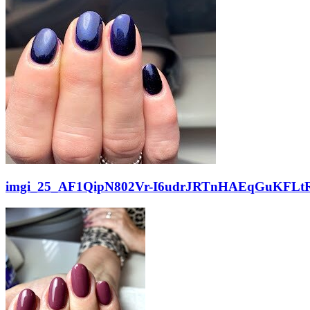
imgi_25_AF1QipN802Vr-I6udrJRTnHAEqGuKFLtR