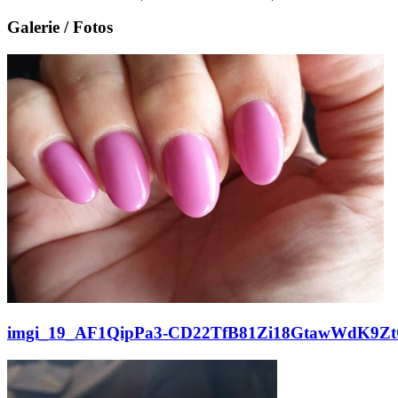
Galerie / Fotos
imgi_19_AF1QipPa3-CD22TfB81Zi18GtawWdK9ZtO