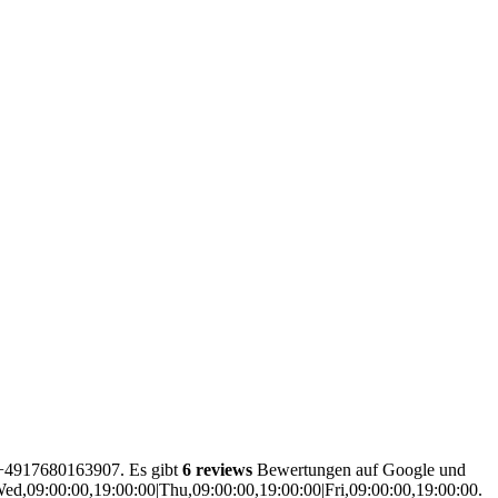
 +4917680163907. Es gibt
6 reviews
Bewertungen auf Google und
ed,09:00:00,19:00:00|Thu,09:00:00,19:00:00|Fri,09:00:00,19:00:00.