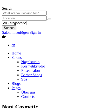
Search
Suchen
Salon hinzufügen
Sign In
de
en
Home
Salons
Nagelstudio
Kosmetikstudio
Friseursalon
Barber Shops
Spa
Blogs
Pages
Über uns
Contacts
Nani Cosmetic