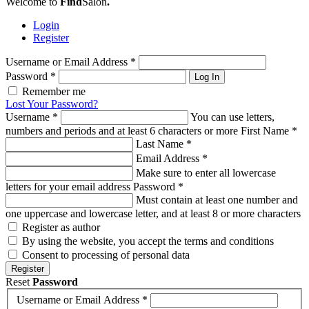
Welcome to
Find
Salon
.
Login
Register
Username or Email Address
*
Password
*
Log In
Remember me
Lost Your Password?
Username
*
You can use letters,
numbers and periods and at least 6 characters or more
First Name
*
Last Name
*
Email Address
*
Make sure to enter all lowercase
letters for your email address
Password
*
Must contain at least one number and
one uppercase and lowercase letter, and at least 8 or more characters
Register as author
By using the website, you accept the terms and conditions
Consent to processing of personal data
Register
Reset
Password
Username or Email Address
*