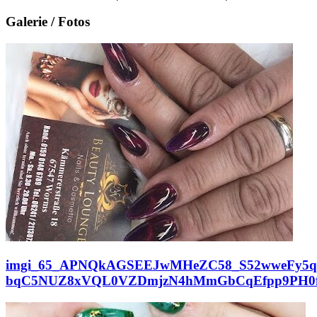
Galerie / Fotos
imgi_65_APNQkAGSEEJwMHeZC58_S52wweFy5qq
bqC5NUZ8xVQL0VZDmjzN4hMmGbCqEfpp9PH0f3t