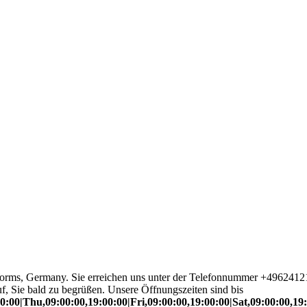
rms, Germany. Sie erreichen uns unter der Telefonnummer +496241
f, Sie bald zu begrüßen. Unsere Öffnungszeiten sind bis
:00|Thu,09:00:00,19:00:00|Fri,09:00:00,19:00:00|Sat,09:00:00,19