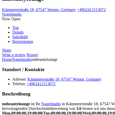
Kämmererstraße 18, 67547 Worms, Germany
+4962412113072
Nagelstudio
Now Open
Top
Details
Salonbild
Rezensionen
Share
Write a review
Report
Home
Nagelstudio
nnbeautylounge
Standort / Kontakte
Adresse:
Kämmererstraße 18, 67547 Worms, Germany
Telefon:
+4962412113072
Beschreibung
nnbeautylounge
ist Ihr
Nagelstudio
in Kämmererstraße 18, 67547 Wo
hervorragenden Durchschnittsbewertung von
3.6
freuen wir uns darau
Mon,09:00:00,19:00:00|Tue,09:00:00,19:00:00|Wed,09:00:00,19:00