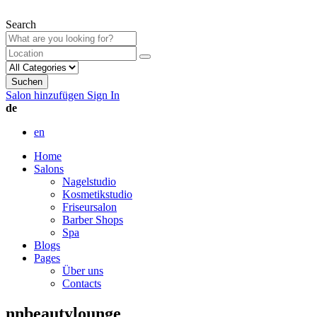
Search
Suchen
Salon hinzufügen
Sign In
de
en
Home
Salons
Nagelstudio
Kosmetikstudio
Friseursalon
Barber Shops
Spa
Blogs
Pages
Über uns
Contacts
nnbeautylounge