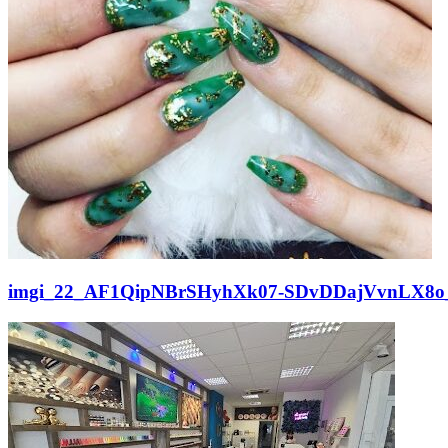
imgi_22_AF1QipNBrSHyhXk07-SDvDDajVvnLX8o_c