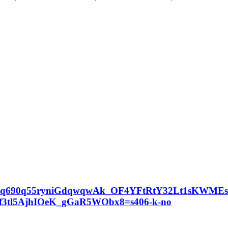
690q55ryniGdqwqwAk_OF4YFtRtY32Lt1sKWMEsS
l5AjhIOeK_gGaR5WObx8=s406-k-no