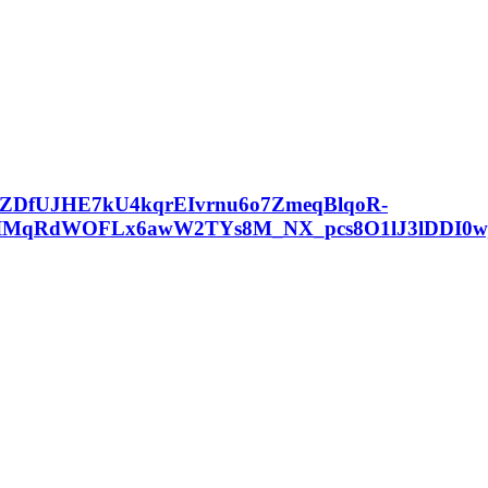
ZDfUJHE7kU4kqrEIvrnu6o7ZmeqBlqoR-
IMqRdWOFLx6awW2TYs8M_NX_pcs8O1lJ3lDDI0wjc