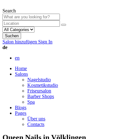
Search
Suchen
Salon hinzufügen
Sign In
de
en
Home
Salons
Nagelstudio
Kosmetikstudio
Friseursalon
Barber Shops
Spa
Blogs
Pages
Über uns
Contacts
Queen Nails in Völklingen