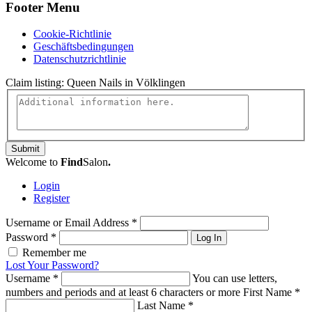
Footer Menu
Cookie-Richtlinie
Geschäftsbedingungen
Datenschutzrichtlinie
Claim listing:
Queen Nails in Völklingen
Submit
Welcome to
Find
Salon
.
Login
Register
Username or Email Address
*
Password
*
Log In
Remember me
Lost Your Password?
Username
*
You can use letters,
numbers and periods and at least 6 characters or more
First Name
*
Last Name
*