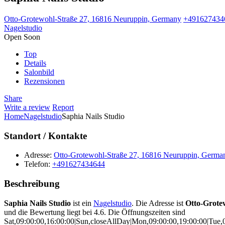
Otto-Grotewohl-Straße 27, 16816 Neuruppin, Germany
+491627434
Nagelstudio
Open Soon
Top
Details
Salonbild
Rezensionen
Share
Write a review
Report
Home
Nagelstudio
Saphia Nails Studio
Standort / Kontakte
Adresse:
Otto-Grotewohl-Straße 27, 16816 Neuruppin, Germa
Telefon:
+491627434644
Beschreibung
Saphia Nails Studio
ist ein
Nagelstudio
. Die Adresse ist
Otto-Grote
und die Bewertung liegt bei 4.6. Die Öffnungszeiten sind
Sat,09:00:00,16:00:00|Sun,closeAllDay|Mon,09:00:00,19:00:00|Tue,0