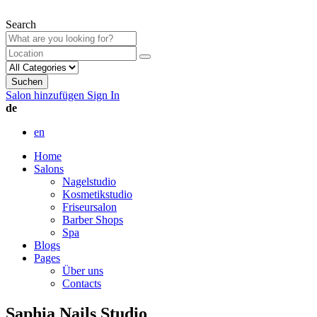
Search
Suchen
Salon hinzufügen
Sign In
de
en
Home
Salons
Nagelstudio
Kosmetikstudio
Friseursalon
Barber Shops
Spa
Blogs
Pages
Über uns
Contacts
Saphia Nails Studio