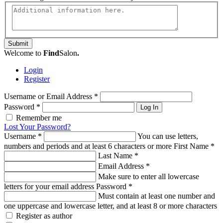
Submit
Welcome to
Find
Salon
.
Login
Register
Username or Email Address
*
Password
*
Log In
Remember me
Lost Your Password?
Username
*
You can use letters,
numbers and periods and at least 6 characters or more
First Name
*
Last Name
*
Email Address
*
Make sure to enter all lowercase
letters for your email address
Password
*
Must contain at least one number and
one uppercase and lowercase letter, and at least 8 or more characters
Register as author