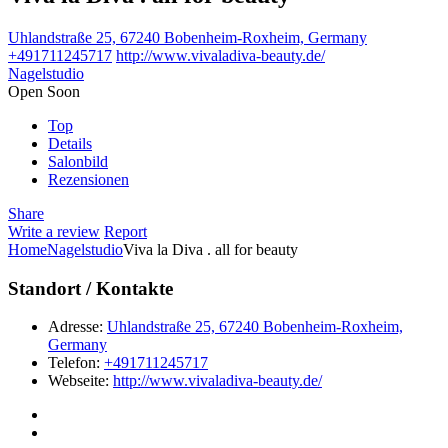
Uhlandstraße 25, 67240 Bobenheim-Roxheim, Germany
+491711245717
http://www.vivaladiva-beauty.de/
Nagelstudio
Open Soon
Top
Details
Salonbild
Rezensionen
Share
Write a review
Report
Home
Nagelstudio
Viva la Diva . all for beauty
Standort / Kontakte
Adresse:
Uhlandstraße 25, 67240 Bobenheim-Roxheim,
Germany
Telefon:
+491711245717
Webseite:
http://www.vivaladiva-beauty.de/