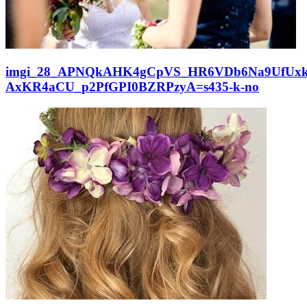
imgi_28_APNQkAHK4gCpVS_HR6VDb6Na9UfUxkTt
AxKR4aCU_p2PfGPI0BZRPzyA=s435-k-no