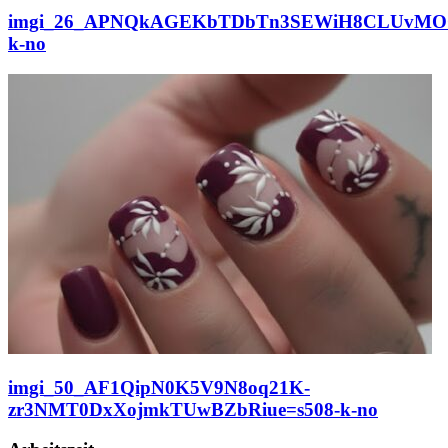
imgi_26_APNQkAGEKbTDbTn3SEWiH8CLUvMOO
k-no
imgi_50_AF1QipN0K5V9N8oq21K-
zr3NMT0DxXojmkTUwBZbRiue=s508-k-no