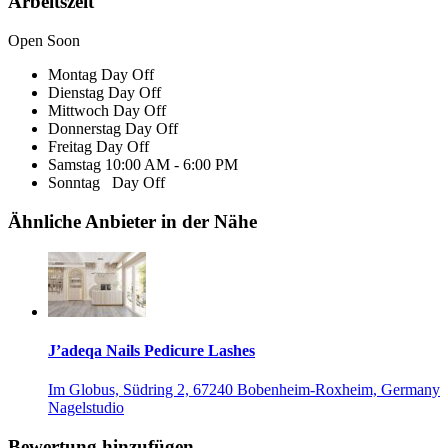
Arbeitszeit
Open Soon
Montag
Day Off
Dienstag
Day Off
Mittwoch
Day Off
Donnerstag
Day Off
Freitag
Day Off
Samstag
10:00 AM - 6:00 PM
Sonntag
Day Off
Ähnliche Anbieter in der Nähe
J’adeqa Nails Pedicure Lashes
Im Globus, Südring 2, 67240 Bobenheim-Roxheim, Germany
Nagelstudio
Bewertung hinzufügen