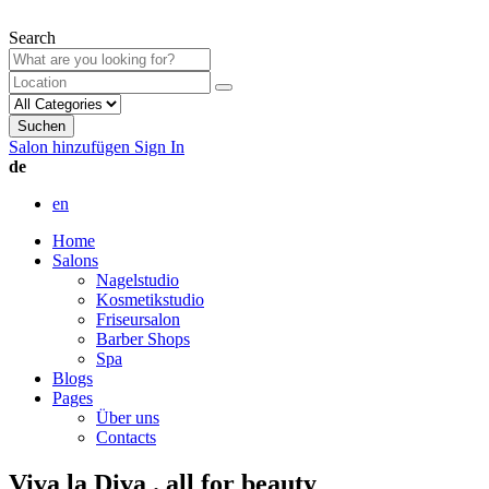
Search
Suchen
Salon hinzufügen
Sign In
de
en
Home
Salons
Nagelstudio
Kosmetikstudio
Friseursalon
Barber Shops
Spa
Blogs
Pages
Über uns
Contacts
Viva la Diva . all for beauty