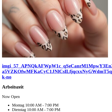
imgi_57_APNQkAFWpW1c_qSeCanrM1MpwY3En
a5VZKOfwMFKaCyC1JNlCsILfjqcxxNyGWdmT5q
k-no
Arbeitszeit
Now Open
Montag
10:00 AM - 7:00 PM
Dienstag
10:00 AM - 7:00 PM