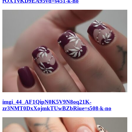
rOXTvKD9EA95vd=s451-k-no
imgi_44_AF1QipN0K5V9N8oq21K-
zr3NMT0DxXojmkTUwBZbRiue=s508-k-no