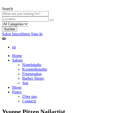
Search
Suchen
Salon hinzufügen
Sign In
de
en
Home
Salons
Nagelstudio
Kosmetikstudio
Friseursalon
Barber Shops
Spa
Blogs
Pages
Über uns
Contacts
Yvonne Pitzen Nailartist