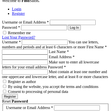
Welcome to
Find
Salon
.
Login
Register
Username or Email Address
*
Password
*
Log In
Remember me
Lost Your Password?
Username
*
You can use letters,
numbers and periods and at least 6 characters or more
First Name
*
Last Name
*
Email Address
*
Make sure to enter all lowercase
letters for your email address
Password
*
Must contain at least one number and
one uppercase and lowercase letter, and at least 8 or more characters
Register as author
By using the website, you accept the terms and conditions
Consent to processing of personal data
Register
Reset
Password
Username or Email Address
*