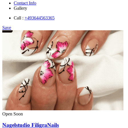
Contact Info
Gallery
Call :
+493644563365
Save
Open Soon
Nagelstudio FiligraNails