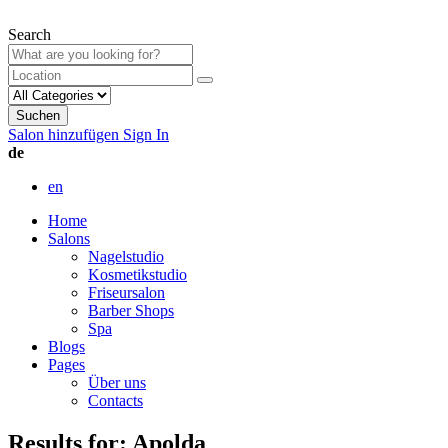
Search
Suchen
Salon hinzufügen
Sign In
de
en
Home
Salons
Nagelstudio
Kosmetikstudio
Friseursalon
Barber Shops
Spa
Blogs
Pages
Über uns
Contacts
Results for:
Apolda