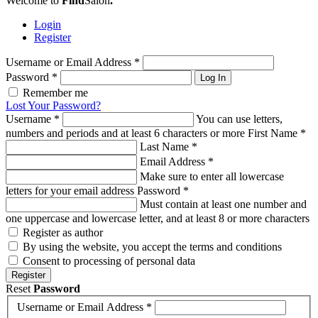
Welcome to
Find
Salon
.
Login
Register
Username or Email Address
*
Password
*
Log In
Remember me
Lost Your Password?
Username
*
You can use letters,
numbers and periods and at least 6 characters or more
First Name
*
Last Name
*
Email Address
*
Make sure to enter all lowercase
letters for your email address
Password
*
Must contain at least one number and
one uppercase and lowercase letter, and at least 8 or more characters
Register as author
By using the website, you accept the terms and conditions
Consent to processing of personal data
Register
Reset
Password
Username or Email Address
*