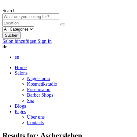
Search
Suchen
Salon hinzufügen
Sign In
de
en
Home
Salons
Nagelstudio
Kosmetikstudio
Friseursalon
Barber Shops
Spa
Blogs
Pages
Über uns
Contacts
Results for:
Aschersleben