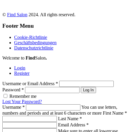
©
Find Salon
2024. All rights reserved.
Footer Menu
Cookie-Richtlinie
Geschäftsbedingungen
Datenschutzrichtlinie
Welcome to
Find
Salon
.
Login
Register
Username or Email Address
*
Password
*
Log In
Remember me
Lost Your Password?
Username
*
You can use letters,
numbers and periods and at least 6 characters or more
First Name
*
Last Name
*
Email Address
*
Make sure to enter all lowercase