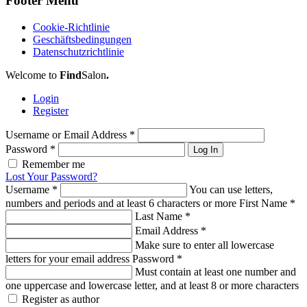
Footer Menu
Cookie-Richtlinie
Geschäftsbedingungen
Datenschutzrichtlinie
Welcome to
Find
Salon
.
Login
Register
Username or Email Address
*
Password
*
Log In
Remember me
Lost Your Password?
Username
*
You can use letters,
numbers and periods and at least 6 characters or more
First Name
*
Last Name
*
Email Address
*
Make sure to enter all lowercase
letters for your email address
Password
*
Must contain at least one number and
one uppercase and lowercase letter, and at least 8 or more characters
Register as author