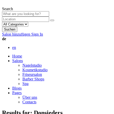
Search
Suchen
Salon hinzufügen
Sign In
de
en
Home
Salons
Nagelstudio
Kosmetikstudio
Friseursalon
Barber Shops
Spa
Blogs
Pages
Über uns
Contacts
Results for:
Donsieders