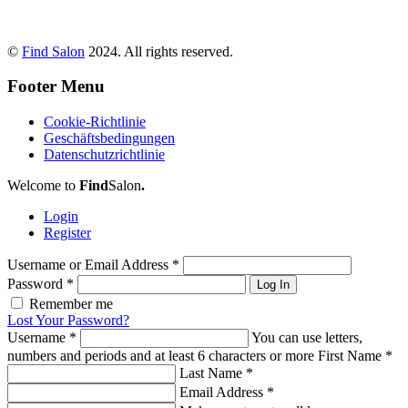
©
Find Salon
2024. All rights reserved.
Footer Menu
Cookie-Richtlinie
Geschäftsbedingungen
Datenschutzrichtlinie
Welcome to
Find
Salon
.
Login
Register
Username or Email Address
*
Password
*
Log In
Remember me
Lost Your Password?
Username
*
You can use letters,
numbers and periods and at least 6 characters or more
First Name
*
Last Name
*
Email Address
*