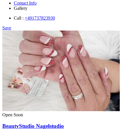
Contact Info
Gallery
Call :
+491737823930
Save
Open Soon
BeautyStudio Nagelstudio