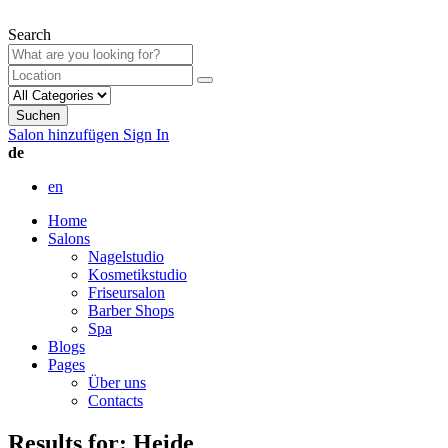
Search
Suchen
Salon hinzufügen
Sign In
de
en
Home
Salons
Nagelstudio
Kosmetikstudio
Friseursalon
Barber Shops
Spa
Blogs
Pages
Über uns
Contacts
Results for:
Heide