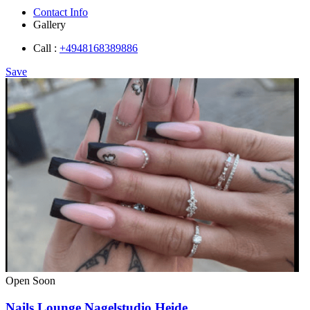
Contact Info
Gallery
Call :
+4948168389886
Save
Open Soon
Nails Lounge Nagelstudio Heide