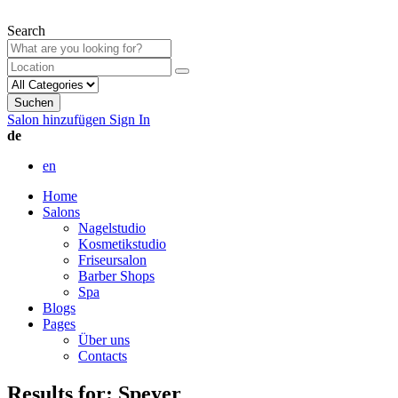
Search
Suchen
Salon hinzufügen
Sign In
de
en
Home
Salons
Nagelstudio
Kosmetikstudio
Friseursalon
Barber Shops
Spa
Blogs
Pages
Über uns
Contacts
Results for:
Speyer