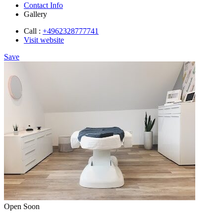
Contact Info
Gallery
Call :
+4962328777741
Visit website
Save
Open Soon