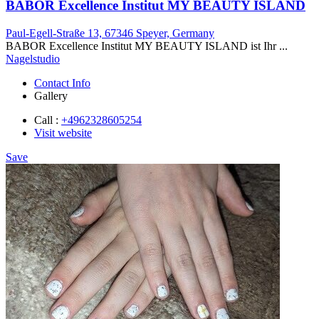
BABOR Excellence Institut MY BEAUTY ISLAND
Paul-Egell-Straße 13, 67346 Speyer, Germany
BABOR Excellence Institut MY BEAUTY ISLAND ist Ihr ...
Nagelstudio
Contact Info
Gallery
Call :
+4962328605254
Visit website
Save