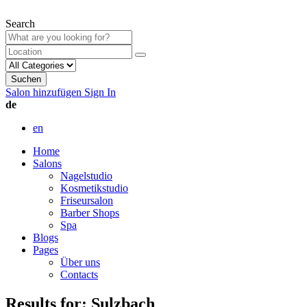
Search
Suchen
Salon hinzufügen
Sign In
de
en
Home
Salons
Nagelstudio
Kosmetikstudio
Friseursalon
Barber Shops
Spa
Blogs
Pages
Über uns
Contacts
Results for:
Sulzbach