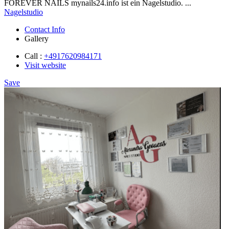
FOREVER NAILS mynails24.info ist ein Nagelstudio. ...
Nagelstudio
Contact Info
Gallery
Call :
+4917620984171
Visit website
Save