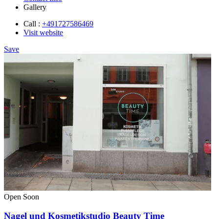
Gallery
Call :
+491727586469
Visit website
Save
Open Soon
Nagel und Kosmetikstudio Beauty Time