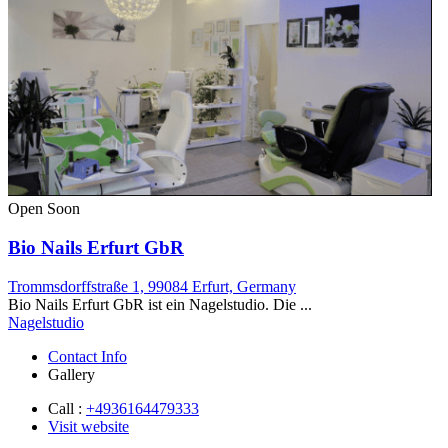
Open Soon
Bio Nails Erfurt GbR
Trommsdorffstraße 1, 99084 Erfurt, Germany
Bio Nails Erfurt GbR ist ein Nagelstudio. Die ...
Nagelstudio
Contact Info
Gallery
Call :
+4936164479333
Visit website