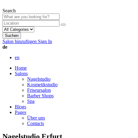
Search
Suchen
Salon hinzufügen
Sign In
de
en
Home
Salons
Nagelstudio
Kosmetikstudio
Friseursalon
Barber Shops
Spa
Blogs
Pages
Über uns
Contacts
Nagelstudio Erfurt