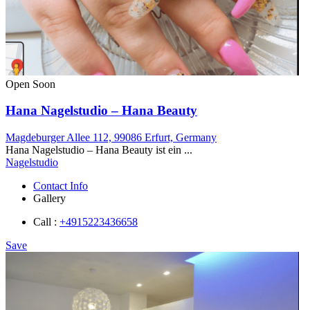
Open Soon
Hana Nagelstudio – Hana Beauty
Magdeburger Allee 112, 99086 Erfurt, Germany
Hana Nagelstudio – Hana Beauty ist ein ...
Nagelstudio
Contact Info
Gallery
Call :
+4915223436658
Save