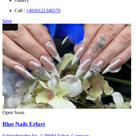
Gallery
Call :
+4936121346579
Save
Open Soon
Blue Nails Erfurt
Schmidtstedter Str. 2, 99084 Erfurt, Germany