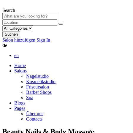
Search
Suchen
Salon hinzufügen
Sign In
de
en
Home
Salons
Nagelstudio
Kosmetikstudio
Friseursalon
Barber Shops
Spa
Blogs
Pages
Über uns
Contacts
Beauty Nails & Body Massage