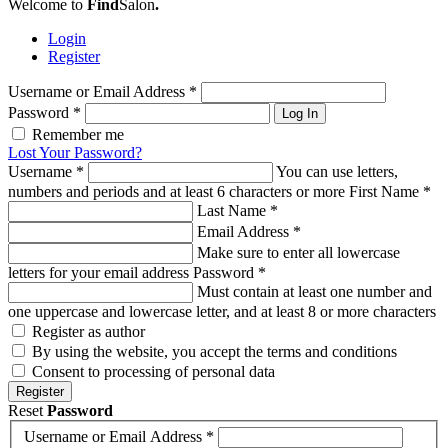
Welcome to
Find
Salon
.
Login
Register
Username or Email Address
*
Password
*
Log In
Remember me
Lost Your Password?
Username
*
You can use letters,
numbers and periods and at least 6 characters or more
First Name
*
Last Name
*
Email Address
*
Make sure to enter all lowercase
letters for your email address
Password
*
Must contain at least one number and
one uppercase and lowercase letter, and at least 8 or more characters
Register as author
By using the website, you accept the terms and conditions
Consent to processing of personal data
Register
Reset
Password
Username or Email Address
*