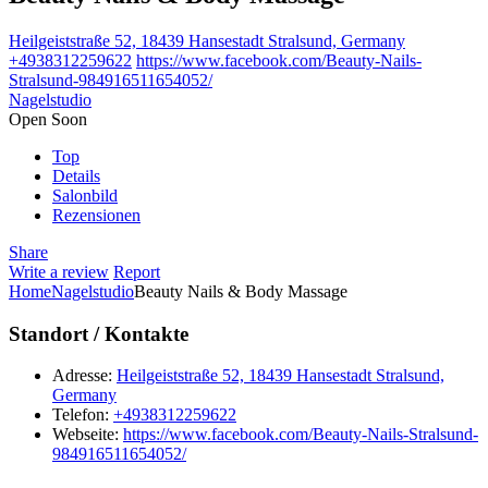
Heilgeiststraße 52, 18439 Hansestadt Stralsund, Germany
+4938312259622
https://www.facebook.com/Beauty-Nails-
Stralsund-984916511654052/
Nagelstudio
Open Soon
Top
Details
Salonbild
Rezensionen
Share
Write a review
Report
Home
Nagelstudio
Beauty Nails & Body Massage
Standort / Kontakte
Adresse:
Heilgeiststraße 52, 18439 Hansestadt Stralsund,
Germany
Telefon:
+4938312259622
Webseite:
https://www.facebook.com/Beauty-Nails-Stralsund-
984916511654052/